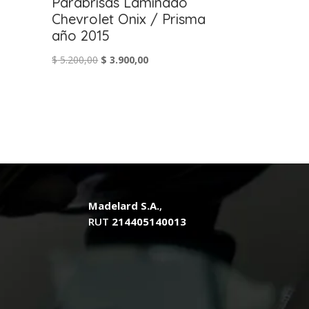
Parabrisas Laminado
Chevrolet Onix / Prisma
año 2015
El
El
$
5.200,00
$
3.900,00
precio
precio
original
actual
era:
es:
.
$ 5.200,00.
$ 3.900,00.
Madelard S.A.
,
RUT
214405140013