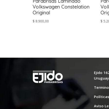
Parabrisas Laminado
Par
Volkswagen Constelation
Vol
Original
Ori
$
8.900,00
$
5.2
Ejido 1
Urugua
Termino
Política
Aviso Le