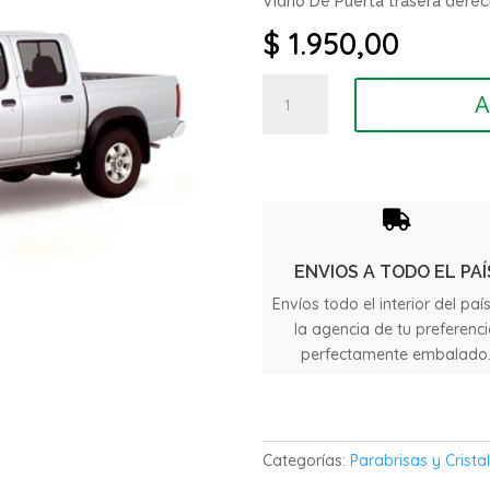
Vidrio De Puerta trasera derec
$
1.950,00
Vidrio
A
De
Puerta
trasera
Nissan
D21

cantidad
ENVIOS A TODO EL PAÍ
Envíos todo el interior del paí
la agencia de tu preferenc
perfectamente embalado
Categorías:
Parabrisas y Crista