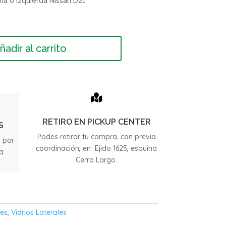
ha o izquierda Nissan D21
ñadir al carrito

RETIRO EN PICKUP CENTER
S
Podes retirar tu compra, con previa
s por
coordinación, en Ejido 1625, esquina
ia
Cerro Largo.
.
les
,
Vidrios Laterales