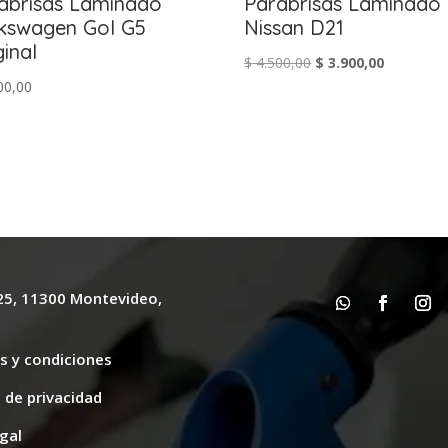
abrisas Laminado
Parabrisas Laminado
kswagen Gol G5
Nissan D21
ginal
El
El
$
4.500,00
$
3.900,00
00,00
precio
precio
original
actual
era:
es:
$ 4.500,00.
$ 3.900,00
625, 11300 Montevideo,
y
s y condiciones
s de privacidad
gal