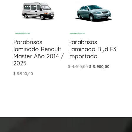
Parabrisas
Parabrisas
laminado Renault
Laminado Byd F3
Master Año 2014 /
Importado
2025
El
El
$
4.400,00
$
3.900,00
$
8.900,00
precio
precio
original
actual
era:
es:
$ 4.400,00.
$ 3.900,00.