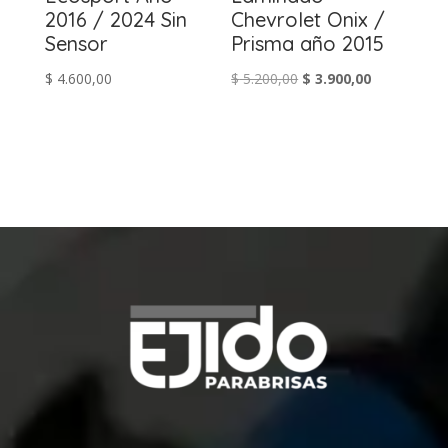
2016 / 2024 Sin
Chevrolet Onix /
Sensor
Prisma año 2015
El
El
$
4.600,00
$
5.200,00
$
3.900,00
precio
precio
original
actual
era:
es:
$ 5.200,00.
$ 3.900,00.