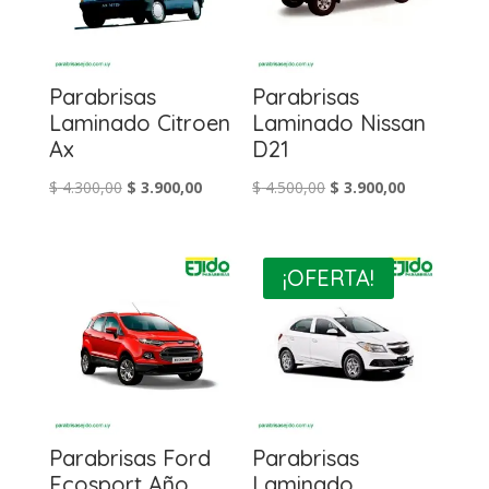
Parabrisas
Parabrisas
Laminado Citroen
Laminado Nissan
Ax
D21
El
El
El
El
$
4.300,00
$
3.900,00
$
4.500,00
$
3.900,00
precio
precio
precio
precio
original
actual
original
actual
era:
es:
era:
es:
¡OFERTA!
$ 4.300,00.
$ 3.900,00.
$ 4.500,00.
$ 3.900,00.
Parabrisas Ford
Parabrisas
Ecosport Año
Laminado