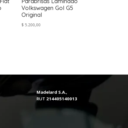
Fiat
Parabrisas Laminado
o
Volkswagen Gol G5
Original
$
5.200,00
Madelard S.A.
,
RUT
214405140013