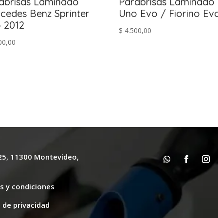
abrisas Laminado
Parabrisas Laminado 
cedes Benz Sprinter
Uno Evo / Fiorino Ev
 2012
$
4.500,00
00,00
625, 11300 Montevideo,
y
s y condiciones
s de privacidad