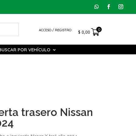
0
ACCESO / REGISTRO
$
0,00
BUSCAR POR VEHÍCULO
erta trasero Nissan
024