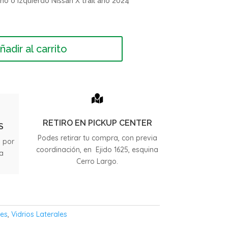
ho o izquierdo Nissan X trail año 2024
ñadir al carrito

RETIRO EN PICKUP CENTER
S
Podes retirar tu compra, con previa
s por
coordinación, en Ejido 1625, esquina
ia
Cerro Largo.
.
les
,
Vidrios Laterales