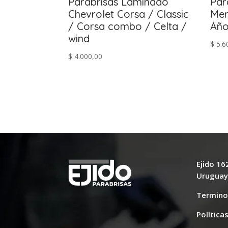
Parabrisas Laminado
Par
Chevrolet Corsa / Classic
Mer
/ Corsa combo / Celta /
Año
wind
$
5.6
$
4.000,00
Ejido 1
Urugua
Termino
Política