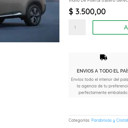
Vidrio De Puerta trasero derec
$
3.500,00
Vidrio
A
De
Puerta
trasero
Nissan
X

trail
año
ENVIOS A TODO EL PAÍ
2024
Envíos todo el interior del paí
cantidad
la agencia de tu preferenc
perfectamente embalado
Categorías:
Parabrisas y Crista