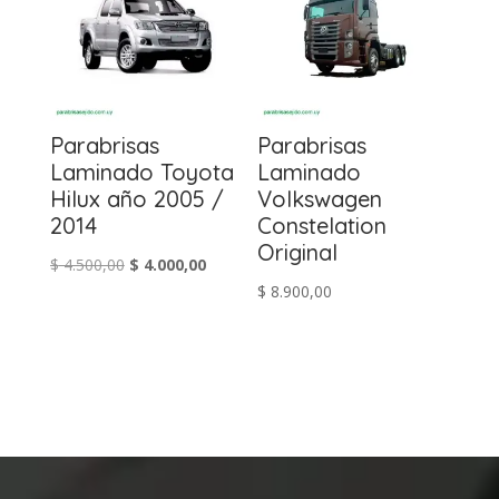
Parabrisas
Parabrisas
Laminado Toyota
Laminado
Hilux año 2005 /
Volkswagen
2014
Constelation
Original
El
El
$
4.500,00
$
4.000,00
$
8.900,00
precio
precio
original
actual
era:
es:
$ 4.500,00.
$ 4.000,00.