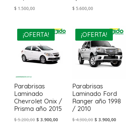
$
1.500,00
$
5.600,00
¡OFERTA!
¡OFERTA!
Parabrisas
Parabrisas
Laminado
Laminado Ford
Chevrolet Onix /
Ranger año 1998
Prisma año 2015
/ 2010
El
El
El
El
$
5.200,00
$
3.900,00
$
4.300,00
$
3.900,00
precio
precio
precio
precio
original
actual
original
actual