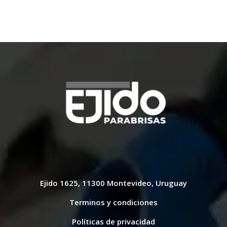
era:
es:
era:
es:
$ 5.200,00.
$ 3.900,00.
$ 4.300,00.
$ 3.900,00.
Ejido 1625, 11300 Montevideo, Uruguay
Terminos y condiciones
Políticas de privacidad