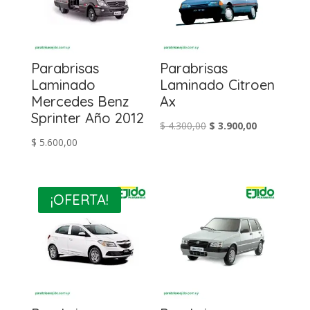
Parabrisas
Parabrisas
Laminado
Laminado Citroen
Mercedes Benz
Ax
Sprinter Año 2012
El
El
$
4.300,00
$
3.900,00
$
5.600,00
precio
precio
original
actual
era:
es:
$ 4.300,00.
$ 3.900,00.
¡OFERTA!