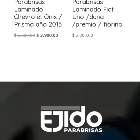
Parabrisas
Parabrisas
Laminado
Laminado Fiat
Chevrolet Onix /
Uno /duna
Prisma año 2015
/premio / fiorino
El
El
$
5.200,00
$
3.900,00
$
2.800,00
precio
precio
original
actual
era:
es:
$ 5.200,00.
$ 3.900,00.