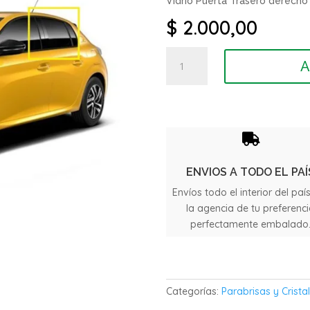
Vidrio Puerta Trasero derecho
$
2.000,00
Vidrio
A
Puerta
Trasero
Peugeot
208
año

2022
cantidad
ENVIOS A TODO EL PAÍ
Envíos todo el interior del paí
la agencia de tu preferenc
perfectamente embalado
Categorías:
Parabrisas y Crista