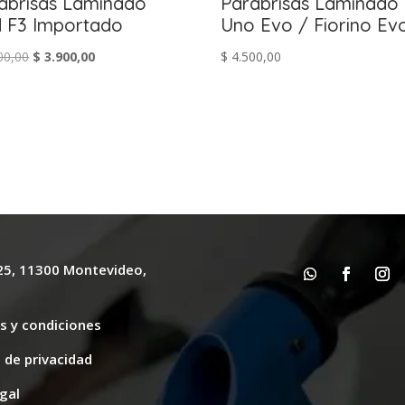
abrisas Laminado
Parabrisas Laminado 
 F3 Importado
Uno Evo / Fiorino Ev
El
El
00,00
$
3.900,00
$
4.500,00
precio
precio
original
actual
era:
es:
$ 4.400,00.
$ 3.900,00.
625, 11300 Montevideo,
y
s y condiciones
s de privacidad
gal