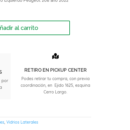
 o izquierdo Peugeot 208 año 2022
ñadir al carrito

RETIRO EN PICKUP CENTER
S
Podes retirar tu compra, con previa
s por
coordinación, en Ejido 1625, esquina
ia
Cerro Largo.
.
les
,
Vidrios Laterales