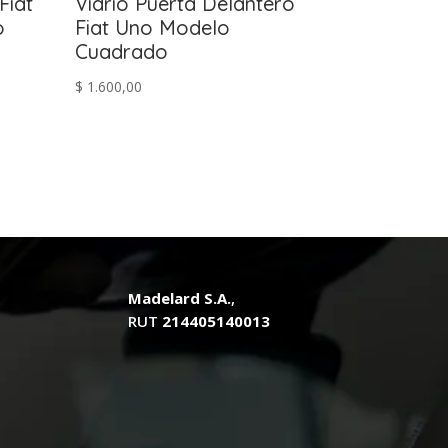
Fiat
Vidrio Puerta Delantero
o
Fiat Uno Modelo
Cuadrado
$
1.600,00
Madelard S.A.
,
RUT
214405140013