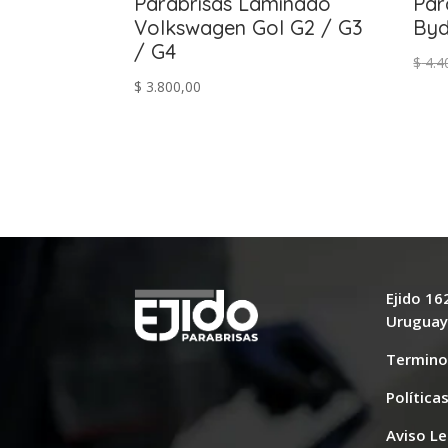
Parabrisas Laminado
Par
Volkswagen Gol G2 / G3
Byd
/ G4
$
4.4
$
3.800,00
Ejido 1
Urugua
Termino
Política
Aviso Le