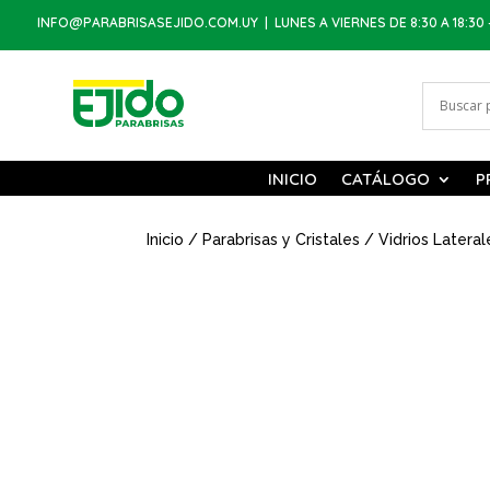
INFO@PARABRISASEJIDO.COM.UY
| LUNES A VIERNES DE 8:30 A 18:30 
INICIO
CATÁLOGO
P
Inicio
/
Parabrisas y Cristales
/
Vidrios Lateral