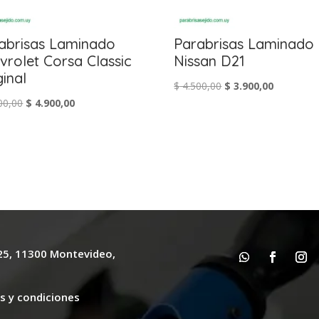
abrisas Laminado
Parabrisas Laminado
vrolet Corsa Classic
Nissan D21
ginal
El
El
$
4.500,00
$
3.900,00
El
El
00,00
$
4.900,00
precio
precio
precio
precio
original
actual
original
actual
era:
es:
era:
es:
$ 4.500,00.
$ 3.900,00
$ 5.300,00.
$ 4.900,00.
625, 11300 Montevideo,
y
s y condiciones