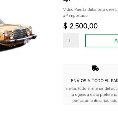
Vidrio Puerta delantero derec
4P importado
$
2.500,00
Vidrio
A
Puerta
delantero
Mercedes
Benz
Carroceria

115
4P
ENVIOS A TODO EL PAÍ
cantidad
Envíos todo el interior del paí
la agencia de tu preferenc
perfectamente embalado