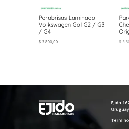
Parabrisas Laminado
Par
Volkswagen Gol G2 / G3
Che
/ G4
Ori
$
3.800,00
$
5.3
Ejido 1
Urugua
Termino