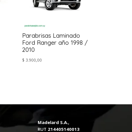
Parabrisas Laminado
Ford Ranger año 1998 /
2010
$
3.900,00
.
Madelard S.A.
,
RUT
214405140013