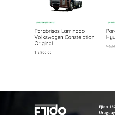
Parabrisas Laminado
Par
Volkswagen Constelation
Hyu
Original
$
5.6
$
8.900,00
Ejido 1
Urugua