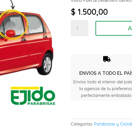
Vidrio Puerta Delantero dere
$
1.500,00
Vidrio
A
Puerta
Delantero
Chery
QQ
año

2008
/
ENVIOS A TODO EL PAÍ
2014
Envíos todo el interior del paí
cantidad
la agencia de tu preferenc
perfectamente embalado
Categorías:
Parabrisas y Crista