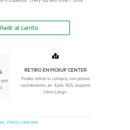
cho o izquierdo Chery QQ año 2008 / 2014
ñadir al carrito

RETIRO EN PICKUP CENTER
S
Podes retirar tu compra, con previa
s por
coordinación, en Ejido 1625, esquina
ia
Cerro Largo.
.
les
,
Vidrios Laterales