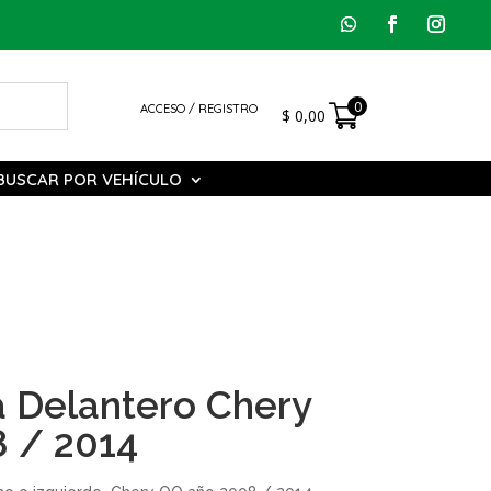
0
ACCESO / REGISTRO
$
0,00
BUSCAR POR VEHÍCULO
a Delantero Chery
 / 2014