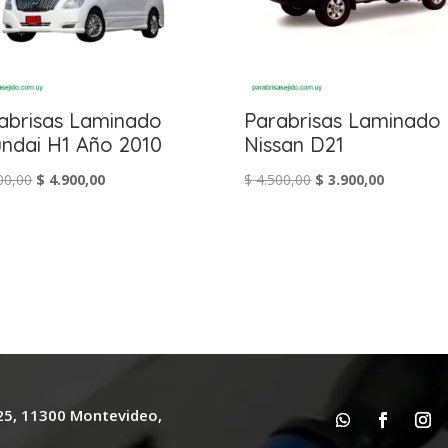
abrisas Laminado
Parabrisas Laminado
ndai H1 Año 2010
Nissan D21
El
El
El
El
00,00
$
4.900,00
$
4.500,00
$
3.900,00
precio
precio
precio
precio
original
actual
original
actual
era:
es:
era:
es:
$ 5.600,00.
$ 4.900,00.
$ 4.500,00.
$ 3.900,00
625, 11300 Montevideo,
y