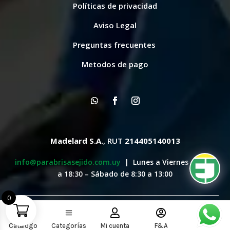
Políticas de privacidad
Aviso Legal
Preguntas frecuentes
Metodos de pago
Madelard S.A.
, RUT
214405140013
info@parabrisasejido.com.uy
| Lunes a Viernes de 8:30
a 18:30 – Sábado de 8:30 a 13:00
0
Creado Orgullosamente por
United Business Global®



a
Catálogo
Categorías
Mi cuenta
F&A