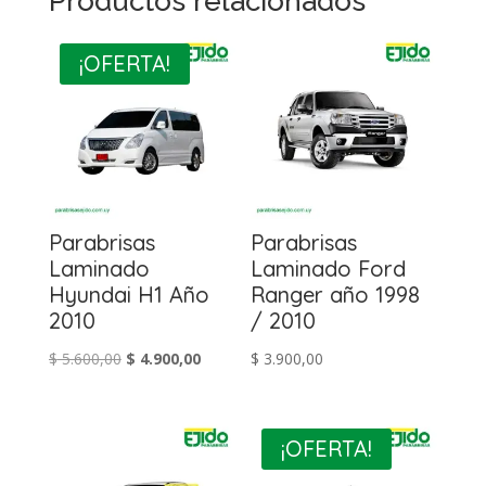
Productos relacionados
¡OFERTA!
Parabrisas
Parabrisas
Laminado
Laminado Ford
Hyundai H1 Año
Ranger año 1998
2010
/ 2010
El
El
$
5.600,00
$
4.900,00
$
3.900,00
precio
precio
original
actual
era:
es:
¡OFERTA!
$ 5.600,00.
$ 4.900,00.