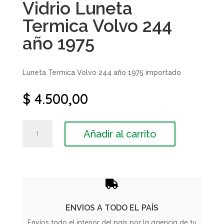
Vidrio Luneta
Termica Volvo 244
año 1975
Luneta Termica Volvo 244 año 1975 importado
$
4.500,00
Vidrio
Añadir al carrito
Luneta
Termica
Volvo
244
año

1975
cantidad
ENVIOS A TODO EL PAÍS
Envíos todo el interior del país por la agencia de tu