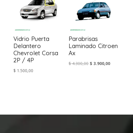
Vidrio Puerta
Parabrisas
Delantero
Laminado Citroen
Chevrolet Corsa
Ax
2P / 4P
El
El
$
4.300,00
$
3.900,00
$
1.500,00
precio
precio
original
actual
era:
es:
$ 4.300,00.
$ 3.900,00.