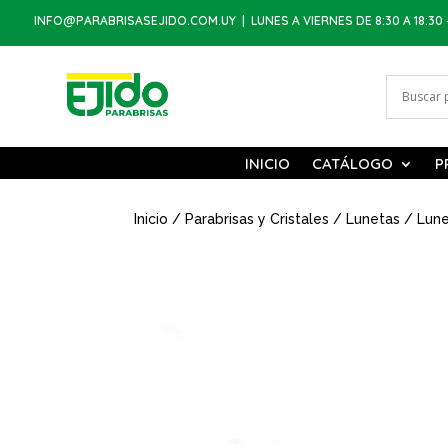
INFO@PARABRISASEJIDO.COM.UY
| LUNES A VIERNES DE 8:30 A 18:30 
INICIO
CATÁLOGO
P
Inicio
/
Parabrisas y Cristales
/
Lunetas
/ Lune