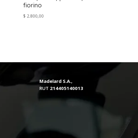
fiorino
$
2.800,00
.
Madelard S.A.
,
RUT
214405140013