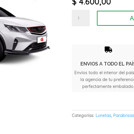
$
4.600,00
Luneta
A
Termica
Geely
Coolray
cantidad

ENVIOS A TODO EL PAÍ
Envíos todo el interior del paí
la agencia de tu preferenc
perfectamente embalado
Categorías:
Lunetas
,
Parabrisas