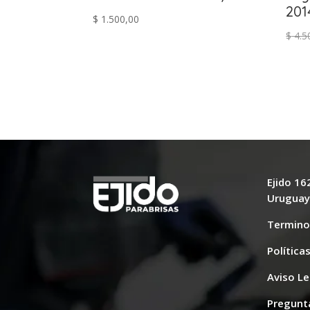
201
$
1.500,00
$
4.5
Ejido 1
Urugua
Termino
Política
Aviso Le
Pregunt