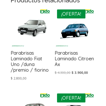
Productos relacionados
¡OFERTA!
Parabrisas
Parabrisas
Laminado Fiat
Laminado Citroen
Uno /duna
Ax
/premio / fiorino
El
El
$
4.300,00
$
3.900,00
$
2.800,00
precio
precio
original
actual
era:
es:
$ 4.300,00.
$ 3.900,00.
¡OFERTA!