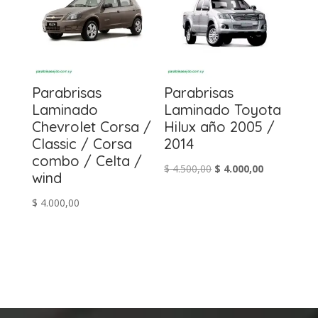
Parabrisas
Parabrisas
Laminado
Laminado Toyota
Chevrolet Corsa /
Hilux año 2005 /
Classic / Corsa
2014
combo / Celta /
El
El
$
4.500,00
$
4.000,00
wind
precio
precio
$
4.000,00
original
actual
era:
es:
$ 4.500,00.
$ 4.000,00.