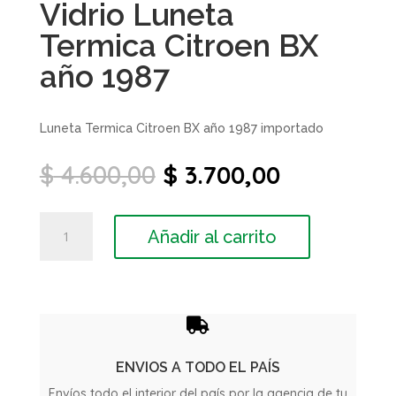
Vidrio Luneta
Termica Citroen BX
año 1987
Luneta Termica Citroen BX año 1987 importado
El
El
$
4.600,00
$
3.700,00
precio
precio
original
actual
Vidrio
era:
es:
Añadir al carrito
Luneta
$ 4.600,00.
$ 3.700,00
Termica
Citroen
BX
año

1987
cantidad
ENVIOS A TODO EL PAÍS
Envíos todo el interior del país por la agencia de tu