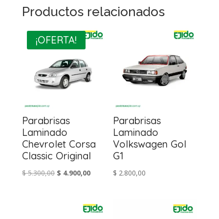
Productos relacionados
¡OFERTA!
Parabrisas
Parabrisas
Laminado
Laminado
Chevrolet Corsa
Volkswagen Gol
Classic Original
G1
El
El
$
5.300,00
$
4.900,00
$
2.800,00
precio
precio
original
actual
era:
es: