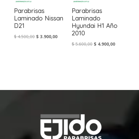
Parabrisas
Parabrisas
Laminado Nissan
Laminado
D21
Hyundai H1 Año
2010
El
El
$
4.500,00
$
3.900,00
El
El
$
5.600,00
$
4.900,00
precio
precio
precio
precio
original
actual
original
actual
era:
es:
era:
es:
$ 4.500,00.
$ 3.900,00.
$ 5.600,00.
$ 4.900,00.