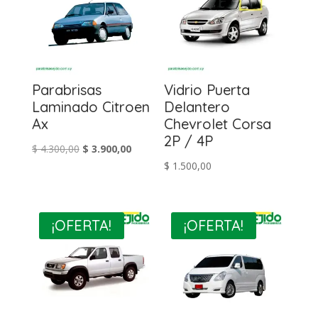
Parabrisas
Vidrio Puerta
Laminado Citroen
Delantero
Ax
Chevrolet Corsa
2P / 4P
El
El
$
4.300,00
$
3.900,00
$
1.500,00
precio
precio
original
actual
era:
es:
$ 4.300,00.
$ 3.900,00.
¡OFERTA!
¡OFERTA!