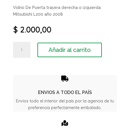
Vidrio De Puerta trasera derecha o izquierda
Mitsubishi L200 año 2008
$
2.000,00
Vidrio
Añadir al carrito
De
Puerta
trasera
Mitsubishi
L200

año
2008
ENVIOS A TODO EL PAÍS
cantidad
Envíos todo el interior del país por la agencia de tu
preferencia perfectamente embalado.
