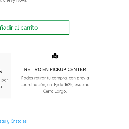
et Chevy Nova
ñadir al carrito

RETIRO EN PICKUP CENTER
S
Podes retirar tu compra, con previa
s por
coordinación, en Ejido 1625, esquina
ia
Cerro Largo.
.
sas y Cristales