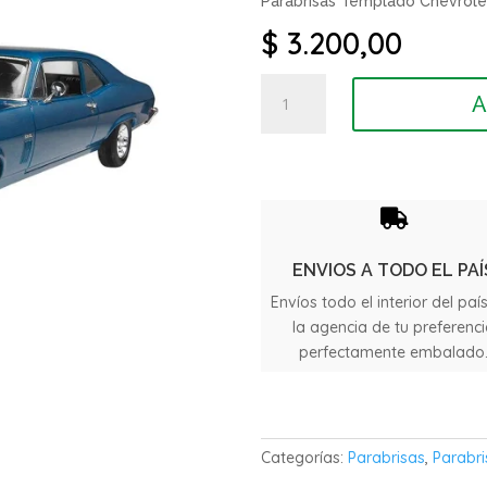
Parabrisas Templado Chevrol
$
3.200,00
Parabrisas
A
Templado
Chevrolet
Chevy
Nova
cantidad

ENVIOS A TODO EL PAÍ
Envíos todo el interior del paí
la agencia de tu preferenc
perfectamente embalado
Categorías:
Parabrisas
,
Parabri