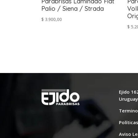
Parabrisas Laminado Fiat
Par
Palio / Siena / Strada
Vol
Ori
$
3.900,00
$
5.2
Ejido 1
Urugua
Termino
Política
Aviso Le