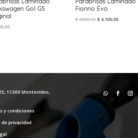
abrisas Laminado
Parabrisas Laminado 
kswagen Gol G5
Fiorino Evo
ginal
El
El
$
4.500,00
$
4.100,00
00,00
precio
precio
original
actual
era:
es:
$ 4.500,00.
$ 4.100,00
625, 11300 Montevideo,
y
s y condiciones
s de privacidad
gal