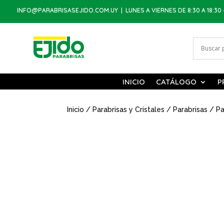
INFO@PARABRISASEJIDO.COM.UY
| LUNES A VIERNES DE 8:30 A 18:30 
INICIO
CATÁLOGO
P
Inicio
/
Parabrisas y Cristales
/
Parabrisas
/ Pa