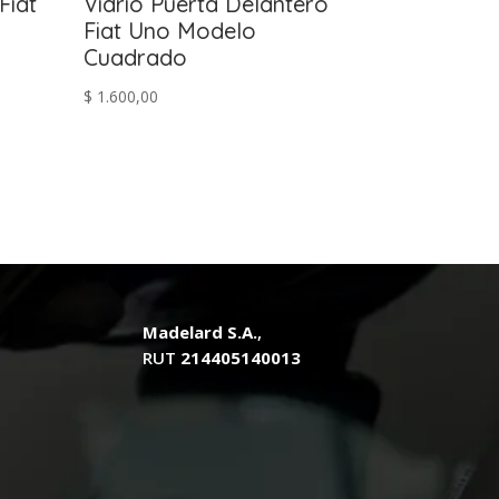
Fiat
Vidrio Puerta Delantero
Fiat Uno Modelo
Cuadrado
$
1.600,00
.
Madelard S.A.
,
RUT
214405140013