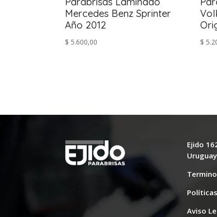
Parabrisas Laminado
Par
Mercedes Benz Sprinter
Vol
Año 2012
Ori
$
5.600,00
$
5.2
Ejido 1
Urugua
Termino
Política
Aviso Le