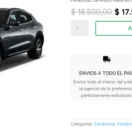
Parabrisas Laminado Maserati
El
$
18.500,00
$
17.
prec
origi
Parabrisas
A
era:
Laminado
$ 18.
Maserati
Levante
año
2016

/
2020
ENVIOS A TODO EL PAÍ
cantidad
Envíos todo el interior del paí
la agencia de tu preferenc
perfectamente embalado
Categorías:
Parabrisas
,
Parabri