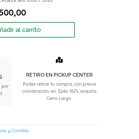
 Levante año 2016 / 2020
El
500,00
io
precio
nal
actual
ñadir al carrito
es:
500,00.
$ 17.500,00.

RETIRO EN PICKUP CENTER
S
Podes retirar tu compra, con previa
s por
coordinación, en Ejido 1625, esquina
ia
Cerro Largo.
.
sas y Cristales