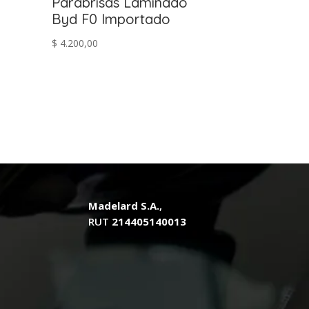
Parabrisas Laminado
Byd F0 Importado
$
4.200,00
Madelard S.A.
,
RUT
214405140013