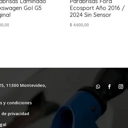
abrisas Laminado
Parabrisas Ford
kswagen Gol G5
Ecosport Año 2016 /
ginal
2024 Sin Sensor
00,00
$
4.600,00
625, 11300 Montevideo,
y
s y condiciones
s de privacidad
gal