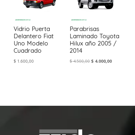
Vidrio Puerta
Parabrisas
Delantero Fiat
Laminado Toyota
Uno Modelo
Hilux año 2005 /
Cuadrado
2014
El
El
$
1.600,00
$
4.500,00
$
4.000,00
precio
precio
original
actual
era:
es:
$ 4.500,00.
$ 4.000,00.