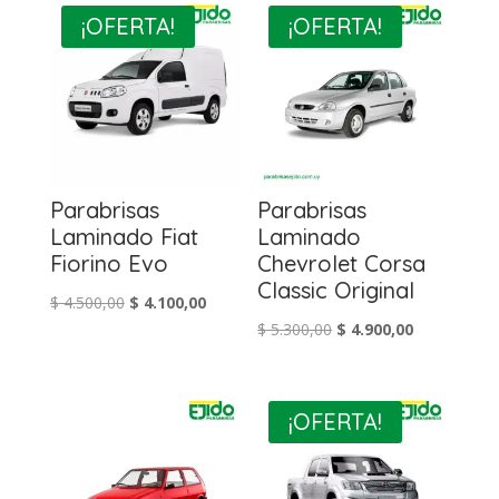
¡OFERTA!
¡OFERTA!
Parabrisas
Parabrisas
Laminado Fiat
Laminado
Fiorino Evo
Chevrolet Corsa
Classic Original
El
El
$
4.500,00
$
4.100,00
El
El
$
5.300,00
$
4.900,00
precio
precio
precio
precio
original
actual
original
actual
era:
es:
era:
es:
$ 4.500,00.
$ 4.100,00.
¡OFERTA!
$ 5.300,00.
$ 4.900,00.