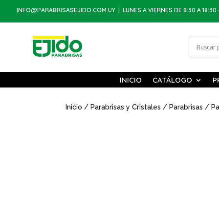
INFO@PARABRISASEJIDO.COM.UY
| LUNES A VIERNES DE 8:30 A 18:30 
INICIO
CATÁLOGO
P
Inicio
/
Parabrisas y Cristales
/
Parabrisas
/ Pa