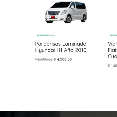
Parabrisas Laminado
Vid
Hyundai H1 Año 2010
Fia
Cu
El
El
$
5.600,00
$
4.900,00
$
1.6
precio
precio
original
actual
era:
es:
$ 5.600,00.
$ 4.900,00.