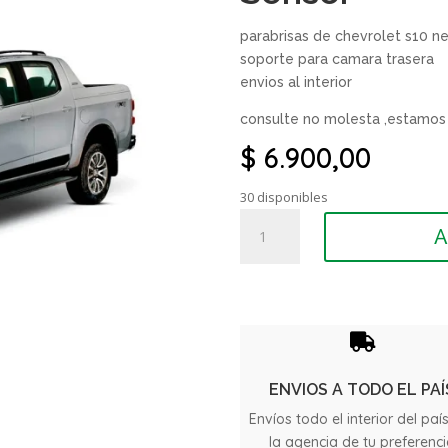
parabrisas de chevrolet s10 ne
soporte para camara trasera
envios al interior
consulte no molesta ,estamos 
$
6.900,00
30 disponibles
Parabrisas
A
Laminado
Chevrolet
S10
New
Soporte

De
Camara
ENVIOS A TODO EL PAÍ
Y
Envíos todo el interior del paí
Sensor
la agencia de tu preferenc