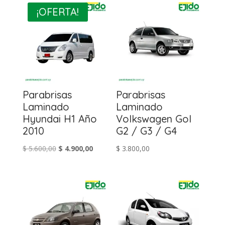
¡OFERTA!
Parabrisas
Parabrisas
Laminado
Laminado
Hyundai H1 Año
Volkswagen Gol
2010
G2 / G3 / G4
El
El
$
5.600,00
$
4.900,00
$
3.800,00
precio
precio
original
actual
era:
es:
$ 5.600,00.
$ 4.900,00.