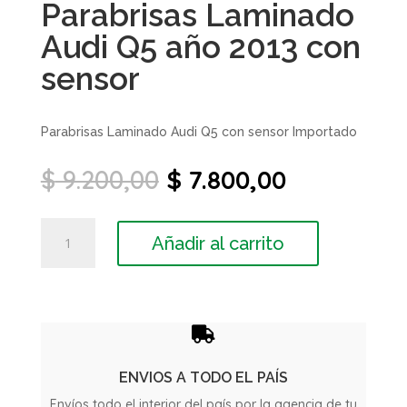
Parabrisas Laminado
Audi Q5 año 2013 con
sensor
Parabrisas Laminado Audi Q5 con sensor Importado
El
El
$
9.200,00
$
7.800,00
precio
precio
original
actual
Parabrisas
era:
es:
Añadir al carrito
Laminado
$ 9.200,00.
$ 7.800,00.
Audi
Q5
año
2013

con
sensor
ENVIOS A TODO EL PAÍS
cantidad
Envíos todo el interior del país por la agencia de tu