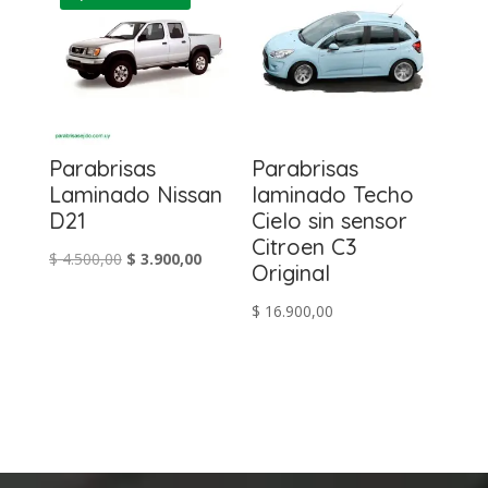
Parabrisas
Parabrisas
Laminado Nissan
laminado Techo
D21
Cielo sin sensor
Citroen C3
El
El
$
4.500,00
$
3.900,00
Original
precio
precio
$
16.900,00
original
actual
era:
es:
$ 4.500,00.
$ 3.900,00.