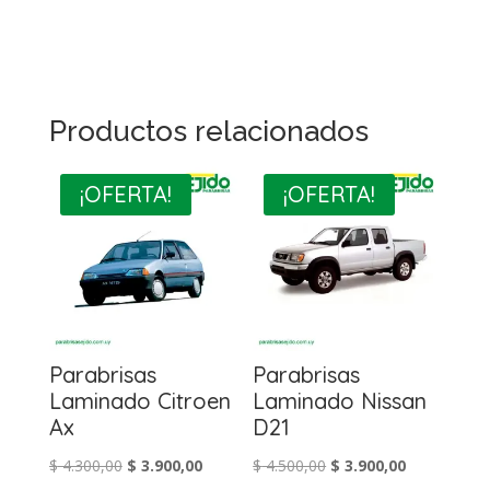
Productos relacionados
¡OFERTA!
¡OFERTA!
Parabrisas
Parabrisas
Laminado Citroen
Laminado Nissan
Ax
D21
El
El
El
El
$
4.300,00
$
3.900,00
$
4.500,00
$
3.900,00