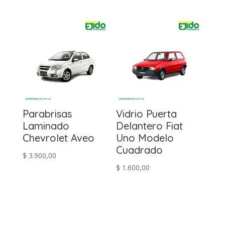
precio
precio
precio
precio
original
actual
original
actual
era:
es:
era:
es:
$ 4.300,00.
$ 3.900,00.
$ 4.500,00.
$ 3.900,00.
Parabrisas
Vidrio Puerta
Laminado
Delantero Fiat
Chevrolet Aveo
Uno Modelo
Cuadrado
$
3.900,00
$
1.600,00