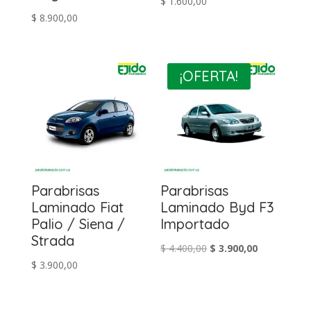
$
1.600,00
$
8.900,00
¡OFERTA!
Parabrisas
Parabrisas
Laminado Fiat
Laminado Byd F3
Palio / Siena /
Importado
Strada
El
El
$
4.400,00
$
3.900,00
$
3.900,00
precio
precio
original
actual
era:
es: