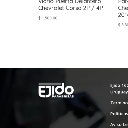
Vidrio Puerta Delantero
Par
Chevrolet Corsa 2P / 4P
Che
201
$
1.500,00
$
3.8
Ejido 1
Urugua
Termino
Política
Aviso Le