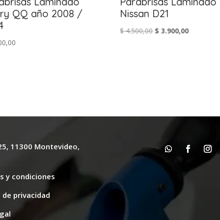
abrisas Laminado
Parabrisas Laminado
ry QQ año 2008 /
Nissan D21
4
El
El
$
4.500,00
$
3.900,00
00,00
precio
precio
original
actual
era:
es:
$ 4.500,00.
$ 3.900,00
625, 11300 Montevideo,
y
s y condiciones
s de privacidad
gal