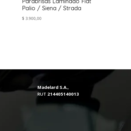
Parabrisas Laminado Fiat
Palio / Siena / Strada
$
3.900,00
.
Madelard S.A.
,
RUT
214405140013