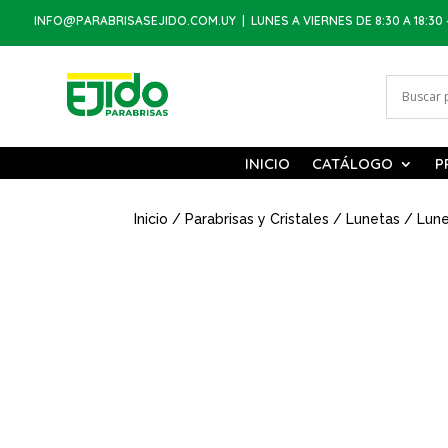
INFO@PARABRISASEJIDO.COM.UY
| LUNES A VIERNES DE 8:30 A 18:30 
INICIO
CATÁLOGO
P
Inicio
/
Parabrisas y Cristales
/
Lunetas
/ Lune