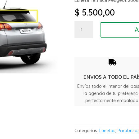
Luneta Termica Peugeot 2008
$
5.500,00
Luneta
A
Térmica
Peugeot
2008
año
2015

cantidad
ENVIOS A TODO EL PAÍ
Envíos todo el interior del paí
la agencia de tu preferenc
perfectamente embalado
Categorías:
Lunetas
,
Parabrisas