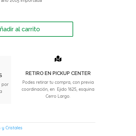
 año 2015 Importada
ñadir al carrito

RETIRO EN PICKUP CENTER
S
Podes retirar tu compra, con previa
s por
coordinación, en Ejido 1625, esquina
ia
Cerro Largo.
.
 y Cristales