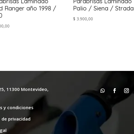
abrisas Laminado
Parabrisas Laminado 
d Ranger año 1998 /
Palio / Siena / Strada
0
$
3.900,00
00,00
625, 11300 Montevideo,
y
s y condiciones
s de privacidad
gal