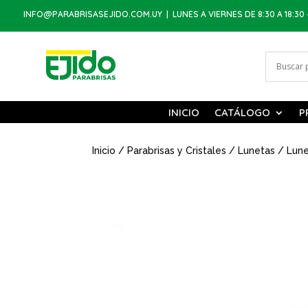
INFO@PARABRISASEJIDO.COM.UY
| LUNES A VIERNES DE 8:30 A 18:30 
INICIO
CATÁLOGO
P
Inicio
/
Parabrisas y Cristales
/
Lunetas
/ Lune