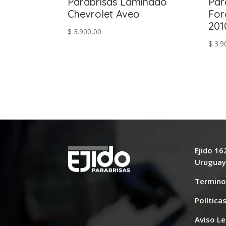
Parabrisas Laminado
Par
Chevrolet Aveo
For
201
$
3.900,00
$
3.9
Ejido 1
Urugua
Termino
Política
Aviso Le