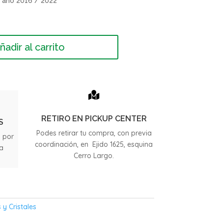
 año 2016 / 2022
ñadir al carrito

RETIRO EN PICKUP CENTER
S
Podes retirar tu compra, con previa
s por
coordinación, en Ejido 1625, esquina
ia
Cerro Largo.
.
 y Cristales