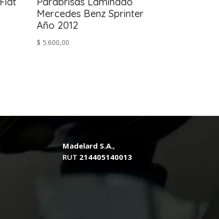
Fiat
Parabrisas Laminado
Mercedes Benz Sprinter
Año 2012
$
5.600,00
Madelard S.A.
,
RUT
214405140013