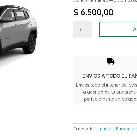
Luneta termica Jeep Compass
$
6.500,00
Luneta
A
termica
Jeep
Compass
año
2016

/
2022
ENVIOS A TODO EL PAÍ
cantidad
Envíos todo el interior del paí
la agencia de tu preferenc
perfectamente embalado
Categorías:
Lunetas
,
Parabrisas