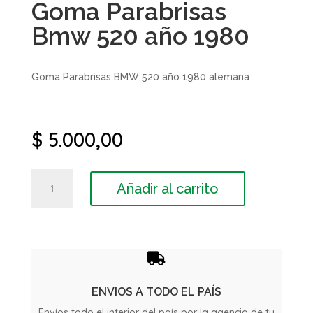
Goma Parabrisas
Bmw 520 año 1980
Goma Parabrisas BMW 520 año 1980 alemana
$
5.000,00
Goma
Añadir al carrito
Parabrisas
Bmw
520
año
1980

cantidad
ENVIOS A TODO EL PAÍS
Envíos todo el interior del país por la agencia de tu