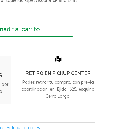
 o izquierdo Opel Ascona 4P año 1981
ñadir al carrito

RETIRO EN PICKUP CENTER
S
Podes retirar tu compra, con previa
s por
coordinación, en Ejido 1625, esquina
ia
Cerro Largo.
.
les
,
Vidrios Laterales