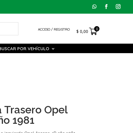
0
ACCESO / REGISTRO
$
0,00
BUSCAR POR VEHÍCULO
a Trasero Opel
ño 1981