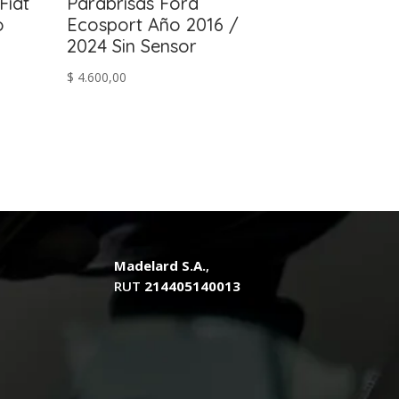
Fiat
Parabrisas Ford
o
Ecosport Año 2016 /
2024 Sin Sensor
$
4.600,00
Madelard S.A.
,
RUT
214405140013