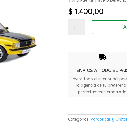
Vidrio Puerta Trasero Derecho
$
1.400,00
Vidrio
A
Puerta
Trasero
Opel
Ascona
4P

año
1981
ENVIOS A TODO EL PAÍ
cantidad
Envíos todo el interior del paí
la agencia de tu preferenc
perfectamente embalado
Categorías:
Parabrisas y Crista