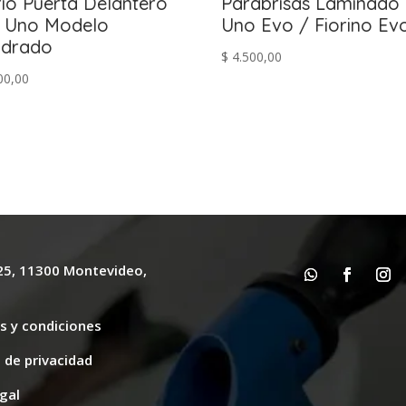
rio Puerta Delantero
Parabrisas Laminado 
t Uno Modelo
Uno Evo / Fiorino Ev
adrado
$
4.500,00
00,00
625, 11300 Montevideo,
y
s y condiciones
s de privacidad
gal