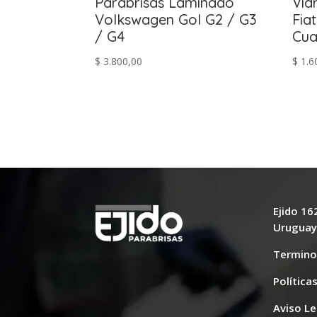
Parabrisas Laminado
Vid
Volkswagen Gol G2 / G3
Fia
/ G4
Cu
$
3.800,00
$
1.6
Ejido 1
Urugua
Termino
Política
Aviso Le