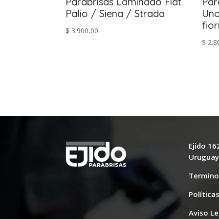
Parabrisas Laminado Fiat
Par
Palio / Siena / Strada
Uno
fio
$
3.900,00
$
2.8
Ejido 1
Urugua
Termino
Política
Aviso Le