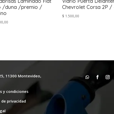
abrisas Laminado Fiat
Vidrio Puerta Delante
 /duna /premio /
Chevrolet Corsa 2P /
rino
$
1.500,00
00,00
625, 11300 Montevideo,
y
s y condiciones
s de privacidad
gal