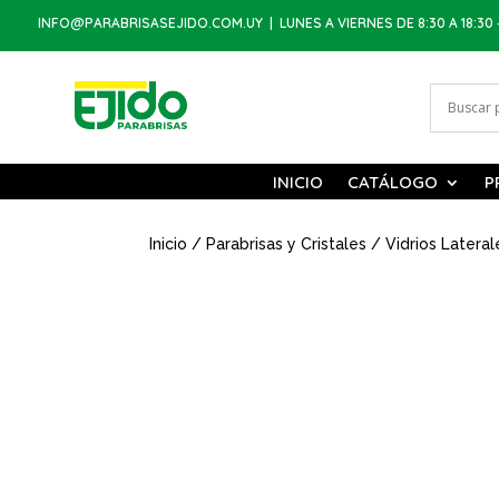
INFO@PARABRISASEJIDO.COM.UY
| LUNES A VIERNES DE 8:30 A 18:30 
INICIO
CATÁLOGO
P
Inicio
/
Parabrisas y Cristales
/
Vidrios Lateral