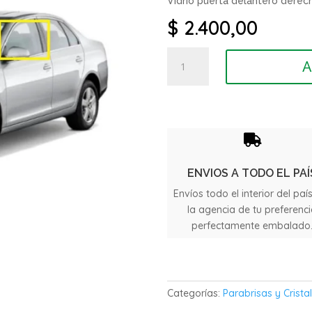
Vidrio puerta delantero dere
$
2.400,00
Vidrio
A
puerta
delantero
Volkswagen
Vento
año

2006
cantidad
ENVIOS A TODO EL PAÍ
Envíos todo el interior del paí
la agencia de tu preferenc
perfectamente embalado
Categorías:
Parabrisas y Crista