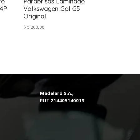
ro
Parabrisas Laminado
 4P
Volkswagen Gol G5
Original
$
5.200,00
Madelard S.A.
,
RUT
214405140013