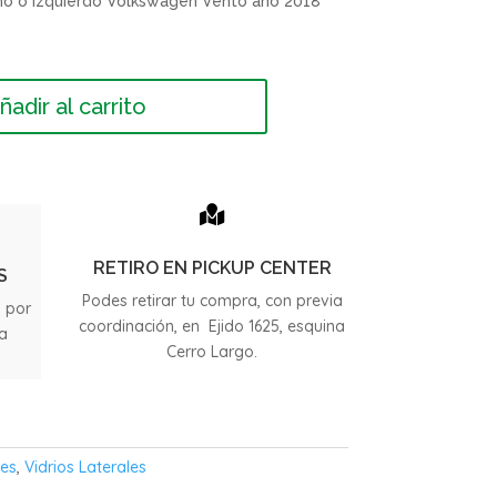
cho o izquierdo Volkswagen Vento año 2018
ñadir al carrito

RETIRO EN PICKUP CENTER
S
Podes retirar tu compra, con previa
s por
coordinación, en Ejido 1625, esquina
ia
Cerro Largo.
.
les
,
Vidrios Laterales