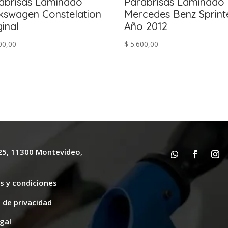
abrisas Laminado
Parabrisas Laminado
kswagen Constelation
Mercedes Benz Sprint
ginal
Año 2012
00,00
$
5.600,00
625, 11300 Montevideo,
y
s y condiciones
s de privacidad
gal