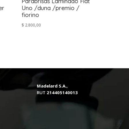
Parabrisas Laminado Fiat
er
Uno /duna /premio /
fiorino
$
2.800,00
Madelard S.A.
,
RUT
214405140013