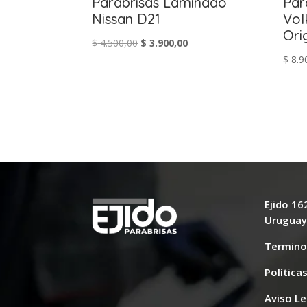
Parabrisas Laminado
Par
Nissan D21
Vol
Ori
El
El
$
4.500,00
$
3.900,00
$
8.9
precio
precio
original
actual
era:
es:
$ 4.500,00.
$ 3.900,00.
Ejido 1
Urugua
Termino
Política
Aviso Le