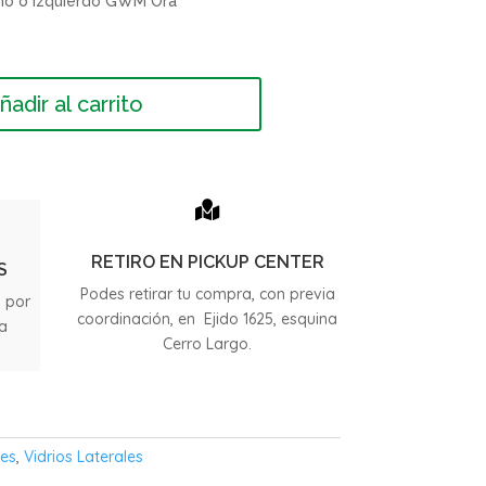
cho o izquierdo GWM Ora
ñadir al carrito

RETIRO EN PICKUP CENTER
S
Podes retirar tu compra, con previa
s por
coordinación, en Ejido 1625, esquina
ia
Cerro Largo.
.
les
,
Vidrios Laterales