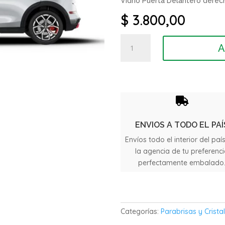
Vidrio Puerta Delantero dere
$
3.800,00
Vidrio
A
Puerta
Delantero
GWM
Ora
cantidad

ENVIOS A TODO EL PAÍ
Envíos todo el interior del paí
la agencia de tu preferenc
perfectamente embalado
Categorías:
Parabrisas y Crista