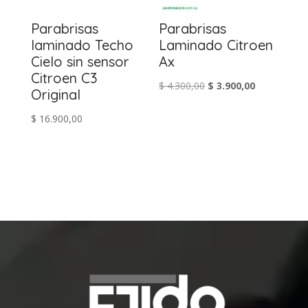
Parabrisas
Parabrisas
laminado Techo
Laminado Citroen
Cielo sin sensor
Ax
Citroen C3
El
El
$
4.300,00
$
3.900,00
Original
precio
precio
$
16.900,00
original
actual
era:
es:
$ 4.300,00.
$ 3.900,00.