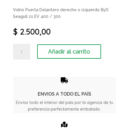
Vidrio Puerta Delantero derecho o izquierdo ByD
Seagull cs EV 400 / 300
$
2.500,00
Vidrio
Añadir al carrito
Puerta
Delantero
ByD
Seagull
cs

EV
400
ENVIOS A TODO EL PAÍS
/
Envíos todo el interior del país por la agencia de tu
300
preferencia perfectamente embalado.
cantidad
