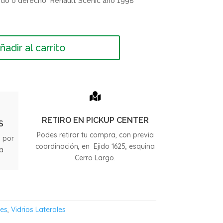
erdo o derecho Renault Scenic año 1998
ñadir al carrito

RETIRO EN PICKUP CENTER
S
Podes retirar tu compra, con previa
s por
coordinación, en Ejido 1625, esquina
ia
Cerro Largo.
.
les
,
Vidrios Laterales