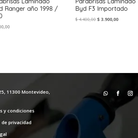
abrisas Laminado
Parabrisas Laminado
d Ranger año 1998 /
Byd F3 Importado
0
El
El
$
4.400,00
$
3.900,00
00,00
precio
precio
original
actual
era:
es:
$ 4.400,00.
$ 3.900,00
625, 11300 Montevideo,
y
s y condiciones
s de privacidad
gal