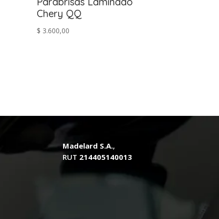
Parabrisas Laminado
Chery QQ
$
3.600,00
.
Madelard S.A.
,
RUT
214405140013