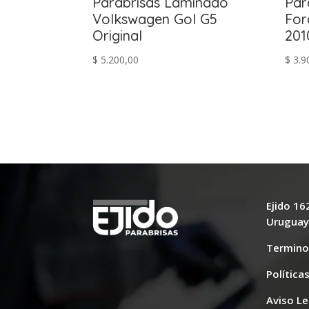
Parabrisas Laminado
Par
Volkswagen Gol G5
For
Original
201
$
5.200,00
$
3.9
Ejido 1
Urugua
Termino
Política
Aviso Le