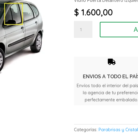
Vidrio Puerta Delantero izqui
$
1.600,00
Vidrio
A
Puerta
Delantero
Renault
Scenic
año

1998
cantidad
ENVIOS A TODO EL PAÍ
Envíos todo el interior del paí
la agencia de tu preferenc
perfectamente embalado
Categorías:
Parabrisas y Crista