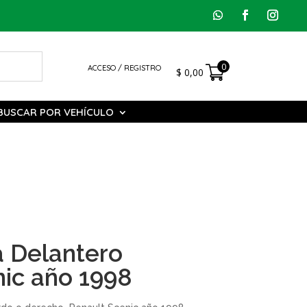
0
ACCESO / REGISTRO
$
0,00
BUSCAR POR VEHÍCULO
a Delantero
nic año 1998