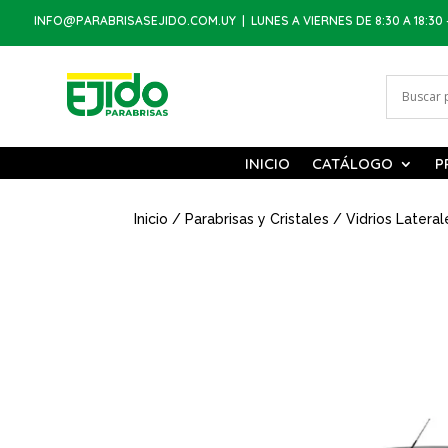
INFO@PARABRISASEJIDO.COM.UY
| LUNES A VIERNES DE 8:30 A 18:30 
INICIO
CATÁLOGO
P
Inicio
/
Parabrisas y Cristales
/
Vidrios Lateral