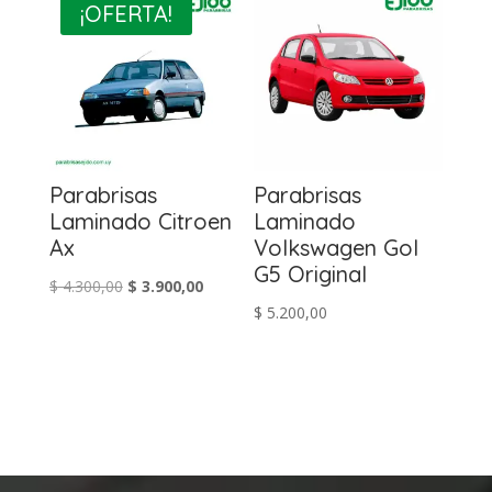
¡OFERTA!
Parabrisas
Parabrisas
Laminado Citroen
Laminado
Ax
Volkswagen Gol
G5 Original
El
El
$
4.300,00
$
3.900,00
$
5.200,00
precio
precio
original
actual
era:
es:
$ 4.300,00.
$ 3.900,00.