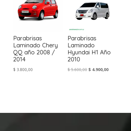
Parabrisas
Parabrisas
Laminado Chery
Laminado
QQ año 2008 /
Hyundai H1 Año
2014
2010
El
El
$
3.800,00
$
5.600,00
$
4.900,00
precio
precio
original
actual
era:
es:
$ 5.600,00.
$ 4.900,00.