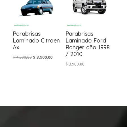
Parabrisas
Parabrisas
Laminado Citroen
Laminado Ford
Ax
Ranger año 1998
/ 2010
El
El
$
4.300,00
$
3.900,00
$
3.900,00
precio
precio
original
actual
era:
es:
$ 4.300,00.
$ 3.900,00.