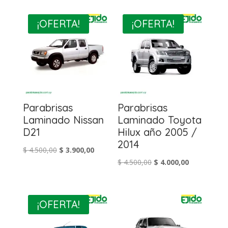
¡OFERTA!
¡OFERTA!
Parabrisas
Parabrisas
Laminado Nissan
Laminado Toyota
D21
Hilux año 2005 /
2014
El
El
$
4.500,00
$
3.900,00
El
El
$
4.500,00
$
4.000,00
precio
precio
precio
precio
original
actual
original
actual
era:
es:
era:
es:
$ 4.500,00.
$ 3.900,00.
¡OFERTA!
$ 4.500,00.
$ 4.000,00.