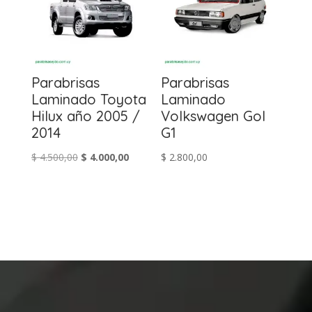
Parabrisas
Parabrisas
Laminado Toyota
Laminado
Hilux año 2005 /
Volkswagen Gol
2014
G1
El
El
$
4.500,00
$
4.000,00
$
2.800,00
precio
precio
original
actual
era:
es:
$ 4.500,00.
$ 4.000,00.