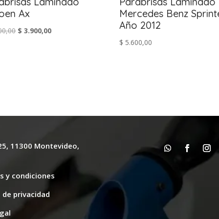
abrisas Laminado
Parabrisas Laminado
roen Ax
Mercedes Benz Sprint
Año 2012
El
El
00,00
$
3.900,00
$
5.600,00
precio
precio
original
actual
era:
es:
$ 4.300,00.
$ 3.900,00.
625, 11300 Montevideo,
y
s y condiciones
s de privacidad
gal