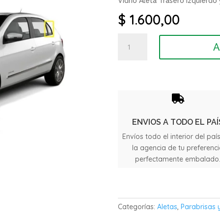
Vidrio Aleta Trasero izquierd
$
1.600,00
Vidrio
A
Aleta
Trasero
Volkswagen
Gol
G5

cantidad
ENVIOS A TODO EL PAÍ
Envíos todo el interior del paí
la agencia de tu preferenc
perfectamente embalado
Categorías:
Aletas
,
Parabrisas y