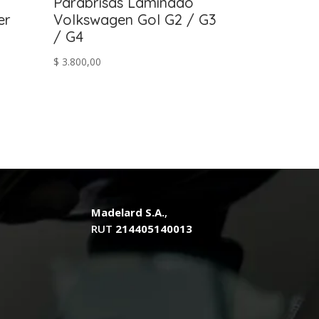
Parabrisas Laminado
er
Volkswagen Gol G2 / G3
/ G4
$
3.800,00
Madelard S.A.
,
RUT
214405140013