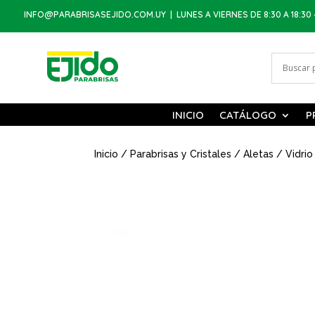
INFO@PARABRISASEJIDO.COM.UY
| LUNES A VIERNES DE 8:30 A 18:30 
INICIO
CATÁLOGO
P
Inicio
/
Parabrisas y Cristales
/
Aletas
/ Vidrio