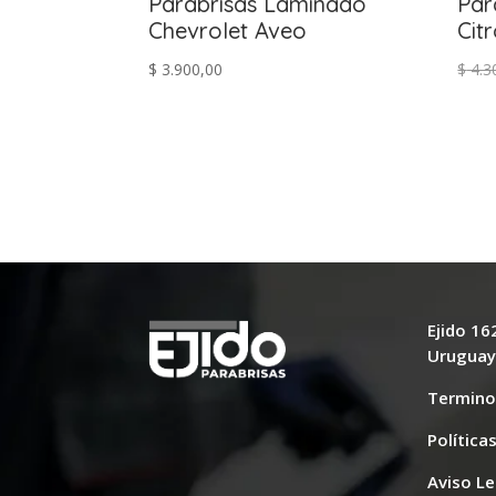
Parabrisas Laminado
Par
Chevrolet Aveo
Cit
$
3.900,00
$
4.3
Ejido 1
Urugua
Termino
Política
Aviso Le