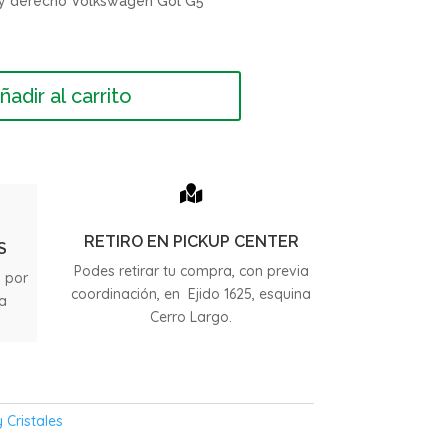
o y derecho Volkswagen Gol G5
ñadir al carrito

RETIRO EN PICKUP CENTER
S
Podes retirar tu compra, con previa
s por
coordinación, en Ejido 1625, esquina
ia
Cerro Largo.
.
 Cristales