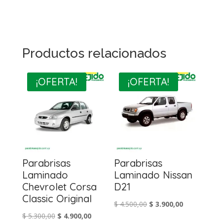
Productos relacionados
¡OFERTA!
¡OFERTA!
Parabrisas
Parabrisas
Laminado
Laminado Nissan
Chevrolet Corsa
D21
Classic Original
El
El
$
4.500,00
$
3.900,00
El
El
$
5.300,00
$
4.900,00
precio
precio