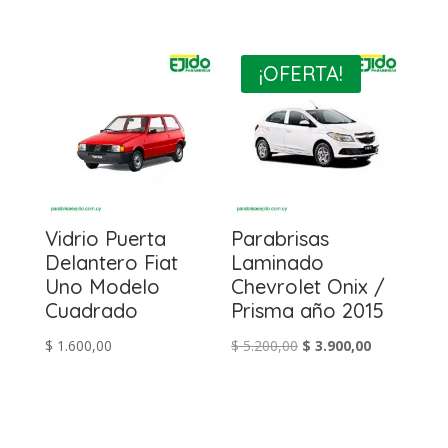
precio
precio
original
actual
original
actual
era:
es:
era:
es:
$ 4.500,00.
$ 3.900,00.
¡OFERTA!
$ 5.300,00.
$ 4.900,00.
Vidrio Puerta
Parabrisas
Delantero Fiat
Laminado
Uno Modelo
Chevrolet Onix /
Cuadrado
Prisma año 2015
El
El
$
1.600,00
$
5.200,00
$
3.900,00
precio
precio
original
actual
era:
es: