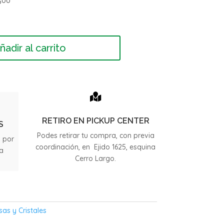
500
ñadir al carrito

RETIRO EN PICKUP CENTER
S
Podes retirar tu compra, con previa
s por
coordinación, en Ejido 1625, esquina
ia
Cerro Largo.
.
sas y Cristales