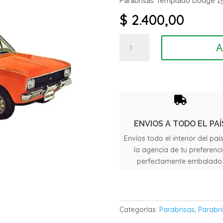
Parabrisas Templado Dodge 1
$
2.400,00
Parabrisas
A
Templado
Dodge
1500
cantidad

ENVIOS A TODO EL PAÍ
Envíos todo el interior del paí
la agencia de tu preferenc
perfectamente embalado
Categorías:
Parabrisas
,
Parabri