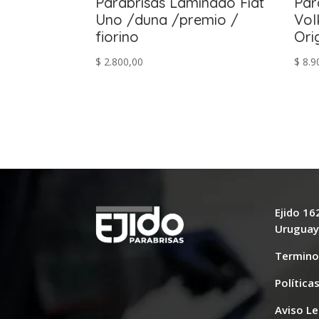
Parabrisas Laminado Fiat
Par
Uno /duna /premio /
Vol
fiorino
Ori
$
2.800,00
$
8.9
Ejido 1
Urugua
Termino
Política
Aviso Le