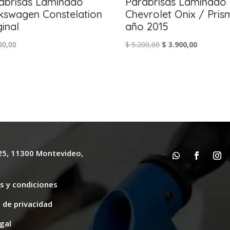
abrisas Laminado
Parabrisas Laminado
kswagen Constelation
Chevrolet Onix / Pris
ginal
año 2015
El
El
00,00
$
5.200,00
$
3.900,00
precio
precio
original
actual
era:
es:
$ 5.200,00.
$ 3.900,00
625, 11300 Montevideo,
y
s y condiciones
s de privacidad
gal