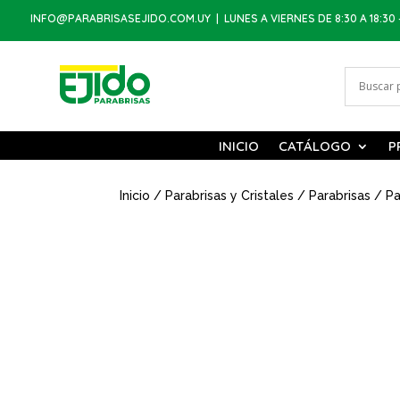
INFO@PARABRISASEJIDO.COM.UY
| LUNES A VIERNES DE 8:30 A 18:30 
INICIO
CATÁLOGO
P
Inicio
/
Parabrisas y Cristales
/
Parabrisas
/ Pa