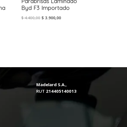
Parabrisas Laminado
ma
Byd F3 Importado
El
El
$
4.400,00
$
3.900,00
precio
precio
original
actual
era:
es:
$ 4.400,00.
$ 3.900,00.
.
Madelard S.A.
,
RUT
214405140013