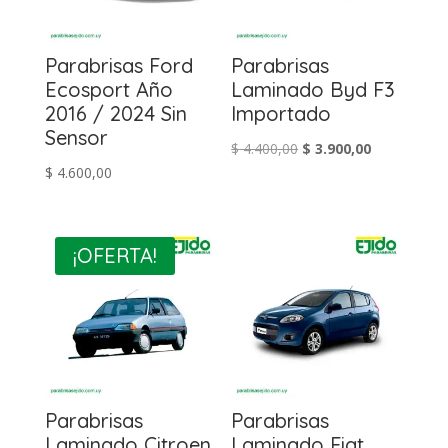
Parabrisas Ford
Parabrisas
Ecosport Año
Laminado Byd F3
2016 / 2024 Sin
Importado
Sensor
El
El
$
4.400,00
$
3.900,00
$
4.600,00
precio
precio
original
actual
era:
es:
$ 4.400,00.
$ 3.900,00.
¡OFERTA!
Parabrisas
Parabrisas
Laminado Citroen
Laminado Fiat