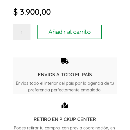
$
3.900,00
Parabrisas
Añadir al carrito
laminado
Peugeot
306
Break
año

1998
cantidad
ENVIOS A TODO EL PAÍS
Envíos todo el interior del país por la agencia de tu
preferencia perfectamente embalado.

RETIRO EN PICKUP CENTER
Podes retirar tu compra, con previa coordinación, en