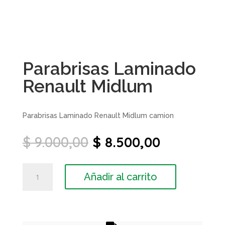
Parabrisas Laminado
Renault Midlum
Parabrisas Laminado Renault Midlum camion
El
El
$
9.000,00
$
8.500,00
precio
precio
original
actual
Parabrisas
era:
es:
Añadir al carrito
Laminado
$ 9.000,00.
$ 8.500,00
Renault
Midlum
cantidad