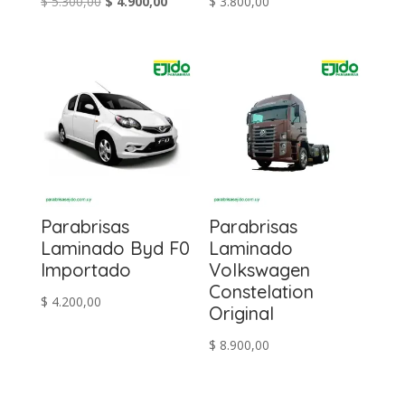
El
El
$
5.300,00
$
4.900,00
$
3.800,00
precio
precio
original
actual
era:
es:
$ 5.300,00.
$ 4.900,00.
Parabrisas
Parabrisas
Laminado Byd F0
Laminado
Importado
Volkswagen
Constelation
$
4.200,00
Original
$
8.900,00