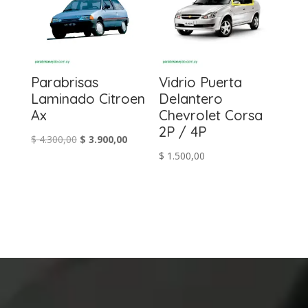
Parabrisas
Vidrio Puerta
Laminado Citroen
Delantero
Ax
Chevrolet Corsa
2P / 4P
El
El
$
4.300,00
$
3.900,00
$
1.500,00
precio
precio
original
actual
era:
es:
$ 4.300,00.
$ 3.900,00.