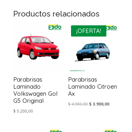
Productos relacionados
¡OFERTA!
Parabrisas
Parabrisas
Laminado
Laminado Citroen
Volkswagen Gol
Ax
G5 Original
El
El
$
4.300,00
$
3.900,00
$
5.200,00
precio
precio
original
actual
era:
es: