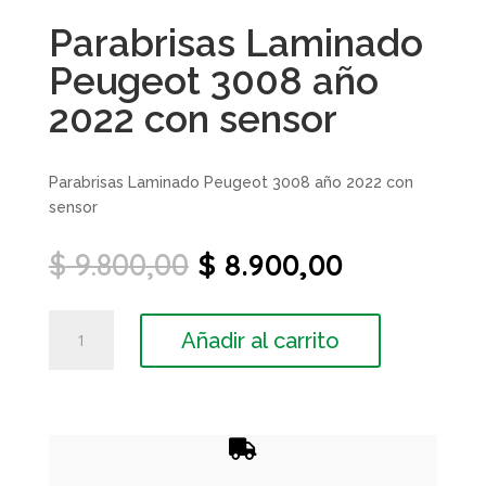
Parabrisas Laminado
Peugeot 3008 año
2022 con sensor
Parabrisas Laminado Peugeot 3008 año 2022 con
sensor
El
El
$
9.800,00
$
8.900,00
precio
precio
original
actual
Parabrisas
era:
es:
Añadir al carrito
Laminado
$ 9.800,00.
$ 8.900,00
Peugeot
3008
año
2022

con