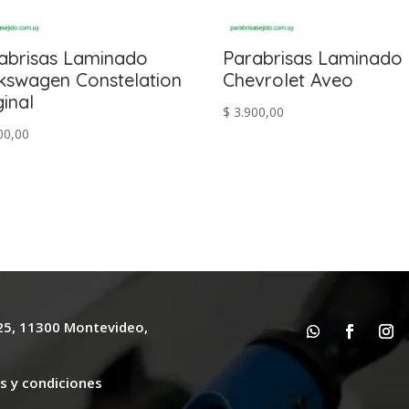
abrisas Laminado
Parabrisas Laminado
kswagen Constelation
Chevrolet Aveo
ginal
$
3.900,00
00,00
625, 11300 Montevideo,
y
s y condiciones