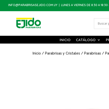
INFO@PARABRISASEJIDO.COM.UY
| LUNES A VIERNES DE 8:30 A 18:30 
INICIO
CATÁLOGO
P
Inicio
/
Parabrisas y Cristales
/
Parabrisas
/ Pa