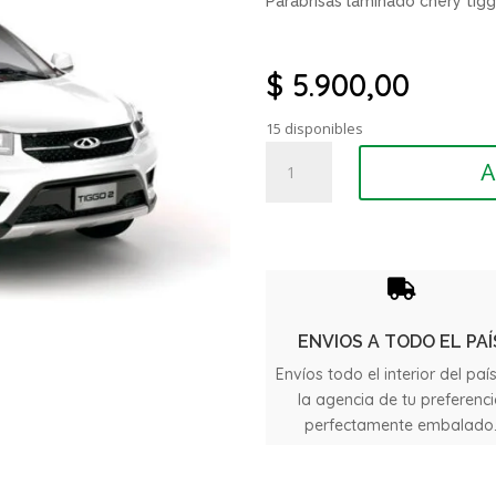
Parabrisas laminado chery tiggo
$
5.900,00
15 disponibles
Parabrisas
A
Laminado
Chery
Tiggo
2
cantidad

ENVIOS A TODO EL PAÍ
Envíos todo el interior del paí
la agencia de tu preferenc
perfectamente embalado