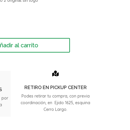
 2 original sin logo
ñadir al carrito

RETIRO EN PICKUP CENTER
S
Podes retirar tu compra, con previa
s por
coordinación, en Ejido 1625, esquina
ia
Cerro Largo.
.