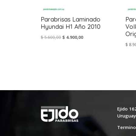
Parabrisas Laminado
Par
Hyundai H1 Año 2010
Vol
Ori
El
El
$
5.600,00
$
4.900,00
$
8.9
precio
precio
original
actual
era:
es:
$ 5.600,00.
$ 4.900,00.
Ejido 1
Urugua
Termino