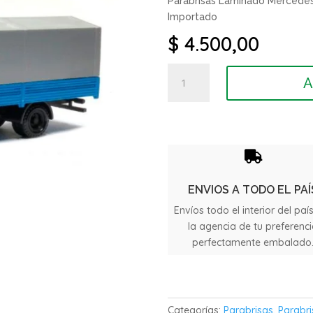
Parabrisas Laminado Mercedes
Importado
$
4.500,00
Parabrisas
A
Laminado
Mercedes
Benz
709
/

710
/
ENVIOS A TODO EL PAÍ
912
Envíos todo el interior del paí
/
la agencia de tu preferenc
1414
perfectamente embalado
cantidad
Categorías:
Parabrisas
,
Parabri