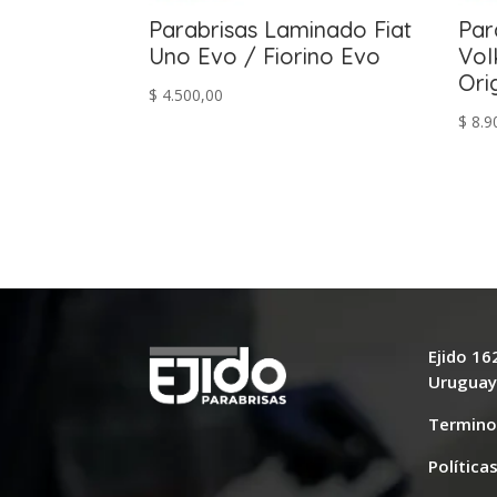
Parabrisas Laminado Fiat
Par
Uno Evo / Fiorino Evo
Vol
Ori
$
4.500,00
$
8.9
Ejido 1
Urugua
Termino
Política