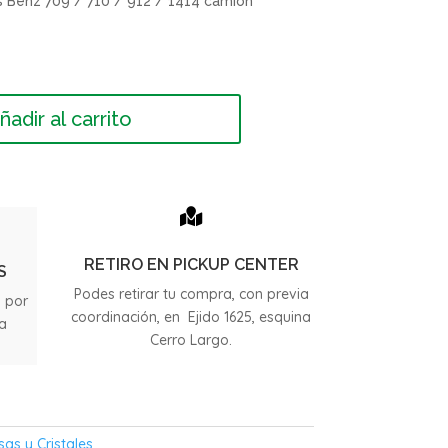
 Benz 709 / 710 / 912 / 1414 camion
ñadir al carrito

RETIRO EN PICKUP CENTER
S
Podes retirar tu compra, con previa
s por
coordinación, en Ejido 1625, esquina
ia
Cerro Largo.
.
sas y Cristales