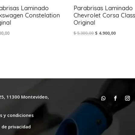
abrisas Laminado
Parabrisas Laminado
kswagen Constelation
Chevrolet Corsa Class
ginal
Original
El
El
00,00
$
5.300,00
$
4.900,00
precio
precio
original
actual
era:
es:
$ 5.300,00.
$ 4.900,00
625, 11300 Montevideo,
y
s y condiciones
s de privacidad