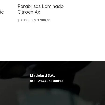
Parabrisas Laminado
ic
Citroen Ax
El
El
$
4.300,00
$
3.900,00
precio
precio
original
actual
era:
es:
$ 4.300,00.
$ 3.900,00.
.
Madelard S.A.
,
RUT
214405140013