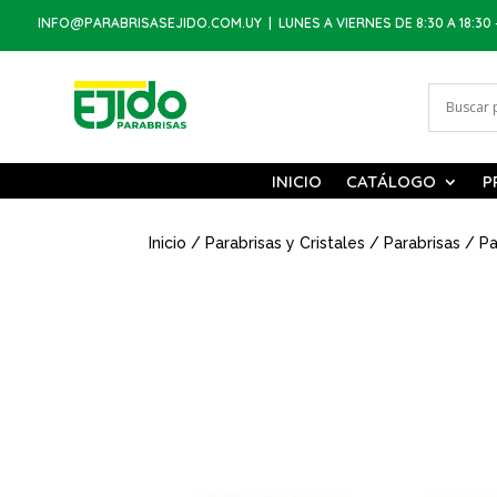
INFO@PARABRISASEJIDO.COM.UY
| LUNES A VIERNES DE 8:30 A 18:30 
INICIO
CATÁLOGO
P
Inicio
/
Parabrisas y Cristales
/
Parabrisas
/ Pa