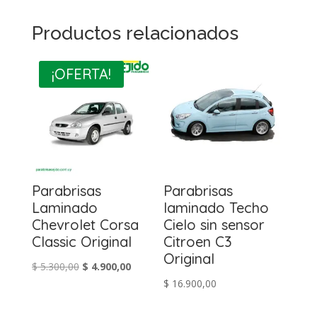
Productos relacionados
¡OFERTA!
Parabrisas
Parabrisas
Laminado
laminado Techo
Chevrolet Corsa
Cielo sin sensor
Classic Original
Citroen C3
Original
El
El
$
5.300,00
$
4.900,00
$
16.900,00
precio
precio
original
actual