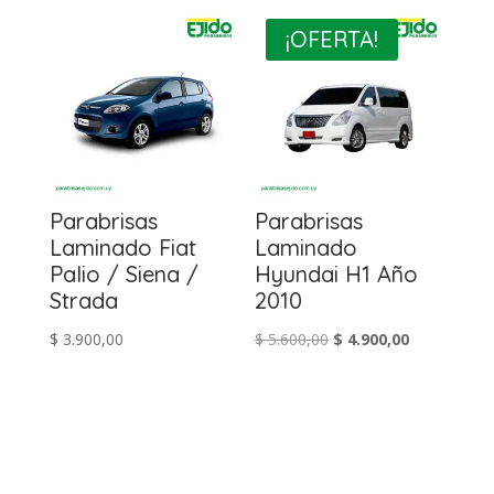
era:
es:
$ 5.300,00.
$ 4.900,00.
¡OFERTA!
Parabrisas
Parabrisas
Laminado Fiat
Laminado
Palio / Siena /
Hyundai H1 Año
Strada
2010
El
El
$
3.900,00
$
5.600,00
$
4.900,00
precio
precio
original
actual
era:
es:
$ 5.600,00.
$ 4.900,00.