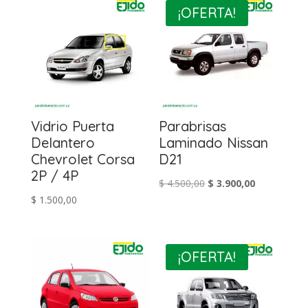
¡OFERTA!
Vidrio Puerta
Parabrisas
Delantero
Laminado Nissan
Chevrolet Corsa
D21
2P / 4P
El
El
$
4.500,00
$
3.900,00
$
1.500,00
precio
precio
original
actual
era:
es:
$ 4.500,00.
$ 3.900,00.
¡OFERTA!