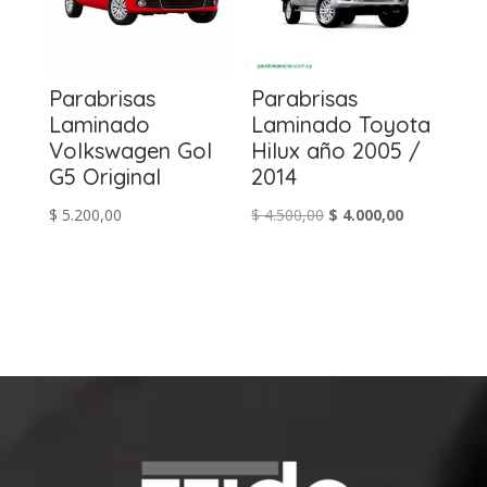
Parabrisas
Parabrisas
Laminado
Laminado Toyota
Volkswagen Gol
Hilux año 2005 /
G5 Original
2014
El
El
$
5.200,00
$
4.500,00
$
4.000,00
precio
precio
original
actual
era:
es:
$ 4.500,00.
$ 4.000,00.