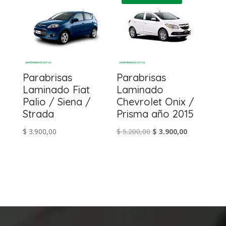
Parabrisas
Parabrisas
Laminado Fiat
Laminado
Palio / Siena /
Chevrolet Onix /
Strada
Prisma año 2015
El
El
$
3.900,00
$
5.200,00
$
3.900,00
precio
precio
original
actual
era:
es:
$ 5.200,00.
$ 3.900,00.