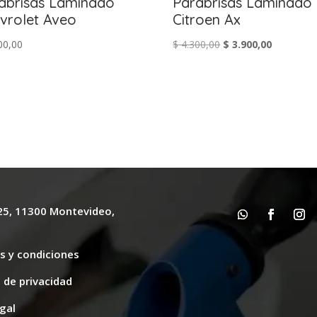
abrisas Laminado
Parabrisas Laminado
vrolet Aveo
Citroen Ax
El
El
00,00
$
4.300,00
$
3.900,00
precio
precio
original
actual
era:
es:
$ 4.300,00.
$ 3.900,00
625, 11300 Montevideo,
y
s y condiciones
s de privacidad
gal