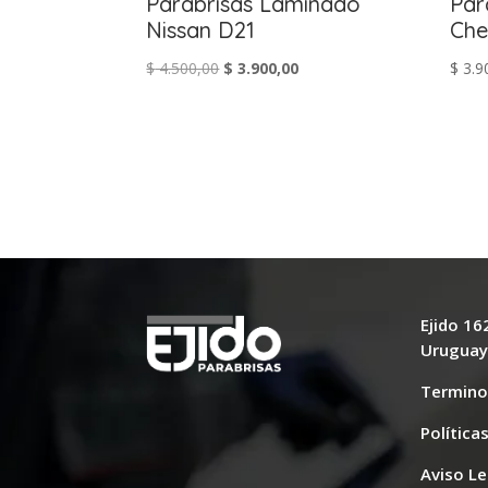
Parabrisas Laminado
Par
Nissan D21
Che
El
El
$
4.500,00
$
3.900,00
$
3.9
precio
precio
original
actual
era:
es:
$ 4.500,00.
$ 3.900,00.
Ejido 1
Urugua
Termino
Política
Aviso Le