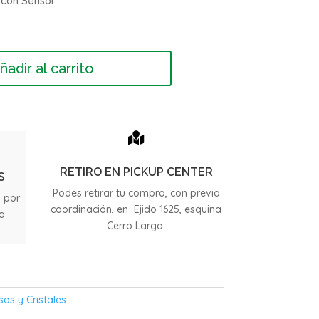
e con Sensor
ñadir al carrito

RETIRO EN PICKUP CENTER
S
Podes retirar tu compra, con previa
s por
coordinación, en Ejido 1625, esquina
ia
Cerro Largo.
.
sas y Cristales