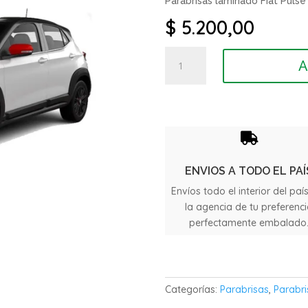
Parabrisas laminado Fiat Puls
$
5.200,00
Parabrisas
A
laminado
Fiat
Pulse
con
Sensor

cantidad
ENVIOS A TODO EL PAÍ
Envíos todo el interior del paí
la agencia de tu preferenc
perfectamente embalado
Categorías:
Parabrisas
,
Parabri