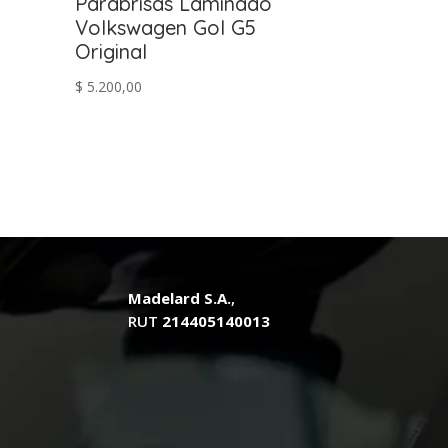
Parabrisas Laminado
Volkswagen Gol G5
Original
$
5.200,00
.
Madelard S.A.
,
RUT
214405140013