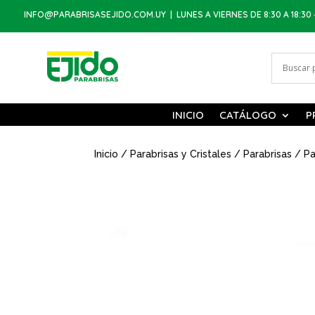
INFO@PARABRISASEJIDO.COM.UY
| LUNES A VIERNES DE 8:30 A 18:30 
INICIO
CATÁLOGO
P
Inicio
/
Parabrisas y Cristales
/
Parabrisas
/ Pa